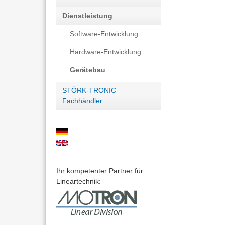
u
e
Dienstleistung
l
r
Software-Entwicklung
a
r
Hardware-Entwicklung
Gerätebau
STÖRK-TRONIC
Fachhändler
Ihr kompetenter Partner für
Lineartechnik: