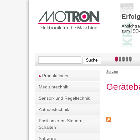
Erfol
Ansicht(
zum ISO-9
S
1
2
3
4
5
S
u
c
Service
u
Produktfinder
S
h
c
e
Geräteb
i
Medizintechnik
e
h
Sensor- und Regeltechnik
s
f
i
Antriebstechnik
o
n
Positionieren, Steuern,
r
d
Schalten
h
m
Software
i